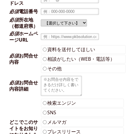
ル
ドレス
必須
電話番号
必須
所在地
ク
（都道府県）
必須
ホームペ
ージURL
ー
資料を送付してほしい
必須
お問合せ
相談がしたい（WEB・電話等）
内容
ポ
その他
必須
お問合せ
ン
内容詳細
検索エンジン
シ
SNS
どこでこのサ
メルマガ
ス
イトを
お知り
プレスリリース