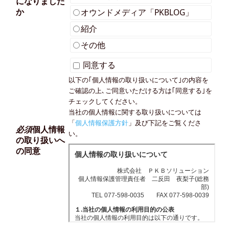
になりました
か
オウンドメディア「PKBLOG」
テ
紹介
その他
ム
同意する
以下の｢個人情報の取り扱いについて｣の内容を
ご確認の上､ご同意いただける方は｢同意する｣を
「Coupolly(ク
チェックしてください。
当社の個人情報に関する取り扱いについては
「
個人情報保護方針
」及び下記をご覧くださ
ー
必須
個人情報
い。
の取り扱いへ
の同意
ポ
リ