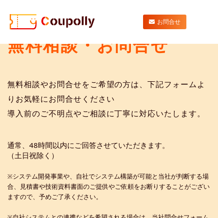
ホーム
無料相談・お問合せ
お問合せ
利
無料相談・お問合せ
用
無料相談やお問合せをご希望の方は、下記フォームよ
店
りお気軽にお問合せください
導入前のご不明点やご相談に丁寧に対応いたします。
舗
通常、
48
時間以内にご回答させていただきます。
（土日祝除く）
が
※システム開発事業や、自社でシステム構築が可能と当社が判断する場
合、見積書や技術資料書面のご提供やご依頼をお断りすることがござい
識
ますので、予めご了承ください。
※自社システムとの連携などを希望される場合は、当社問合せフォーム