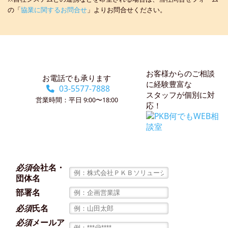
の「
協業に関するお問合せ
」よりお問合せください。
別
可
お客様からのご相談
お電話でも承ります
に経験豊富な
能！
03-5577-7888
スタッフが個別に対
営業時間：平日
9:00〜18:00
応！
デ
ジ
必須
会社名・
団体名
タ
部署名
必須
氏名
必須
メールア